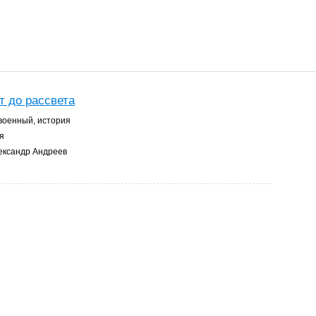
т до рассвета
военный, история
я
ксандр Андреев