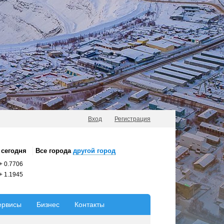
Вход
Регистрация
сегодня
Все города
другой город
+
0.7706
+
1.1945
ервисы
Бизнес
Контакты