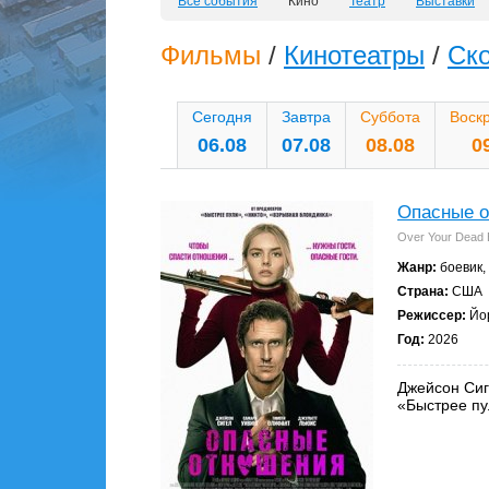
Все события
Кино
Театр
Выставки
Фильмы
/
Кинотеатры
/
Ск
Сегодня
Завтра
Суббота
Воск
06.08
07.08
08.08
0
Опасные 
Over Your Dead
Жанр:
боевик,
Страна:
США
Режиссер:
Йор
Год:
2026
Джейсон Сиг
«Быстрее п