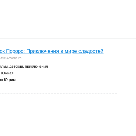
ок Пороро: Приключения в мире сладостей
stle Adventure
льм, детский, приключения
я Южная
он Ю-рим