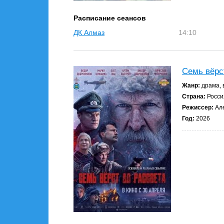
Расписание сеансов
ДК Алмаз
14:10
Семь вёрс
Жанр:
драма, 
Страна:
Росси
Режиссер:
Але
Год:
2026