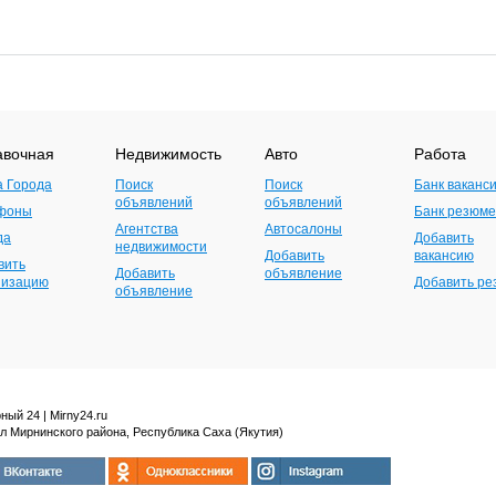
авочная
Недвижимость
Авто
Работа
а Города
Поиск
Поиск
Банк ваканс
объявлений
объявлений
фоны
Банк резюме
Агентства
Автосалоны
да
Добавить
недвижимости
Добавить
вакансию
вить
Добавить
объявление
низацию
Добавить р
объявление
ный 24 | Mirny24.ru
л Мирнинского района, Республика Саха (Якутия)