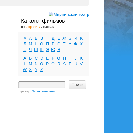
Каталог фильмов
по
алфавиту
/
жанрам
#
А
Б
В
Г
Д
Е
Ж
З
И
К
Л
М
Н
О
П
Р
С
Т
У
Ф
Х
Ц
Ч
Ш
Щ
Э
Ю
Я
A
B
C
D
E
F
G
H
I
J
K
L
M
N
O
P
Q
R
S
T
U
V
W
X
Y
Z
пример:
Запах женщины