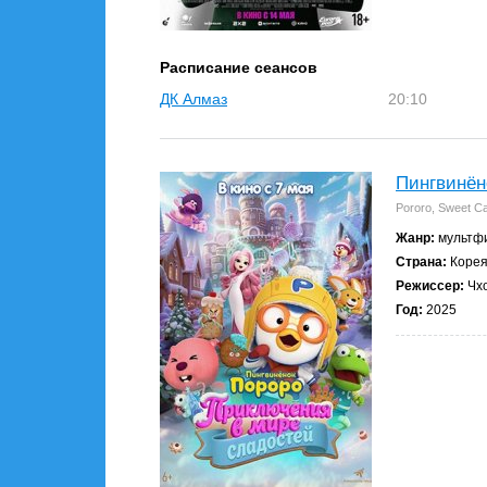
Расписание сеансов
ДК Алмаз
20:10
Пингвинён
Pororo, Sweet Ca
Жанр:
мультфи
Страна:
Коре
Режиссер:
Чх
Год:
2025