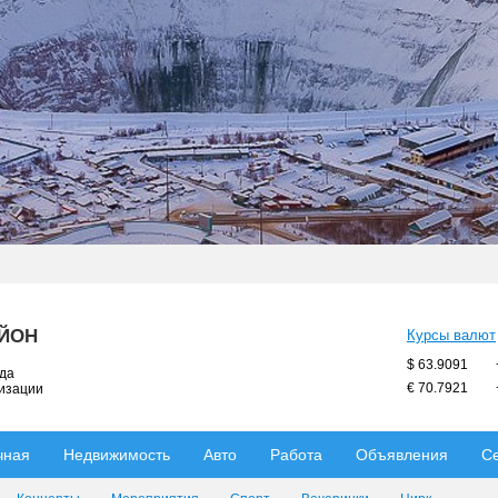
АЙОН
Курсы валют
$ 63.9091
ода
€ 70.7921
низации
чная
Недвижимость
Авто
Работа
Объявления
С