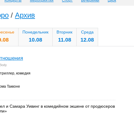
Концерты
Мероприятия
Спорт
Вечеринки
Цирк
оро
/
Архив
ресенье
Понедельник
Вторник
Среда
9.08
10.08
11.08
12.08
отношения
 Body
 триллер, комедия
ма Такконе
ел и Самара Уивинг в комедийном экшене от продюсеров
ули»