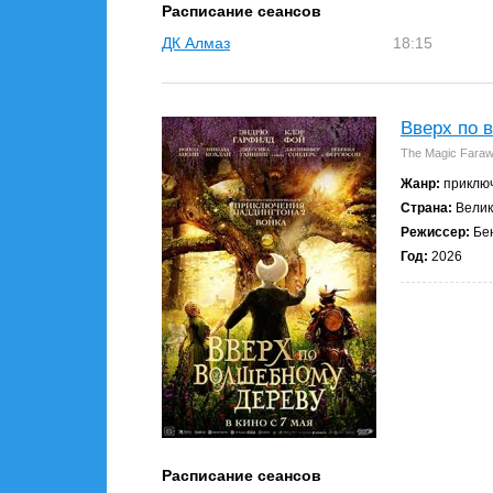
Расписание сеансов
ДК Алмаз
18:15
Вверх по 
The Magic Faraw
Жанр:
приключ
Страна:
Велик
Режиссер:
Бен
Год:
2026
Расписание сеансов