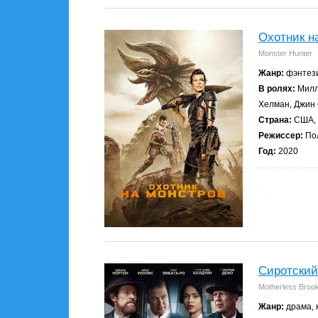
Охотник н
Monster Hunter
Жанр:
фэнтези
В ролях:
Милла
Хелман, Джин
Страна:
США, 
Режиссер:
Пол
Год:
2020
Сиротский
Motherless Broo
Жанр:
драма, 