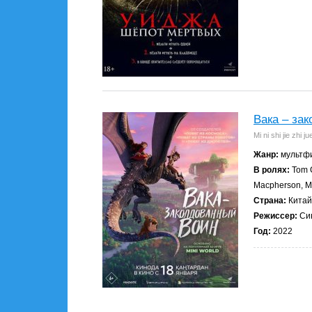
Вака – за
Mi ni shi jie zhi ju
Жанр:
мультфи
В ролях:
Tom C
Macpherson, Me
Страна:
Китай
Режиссер:
Си
Год:
2022