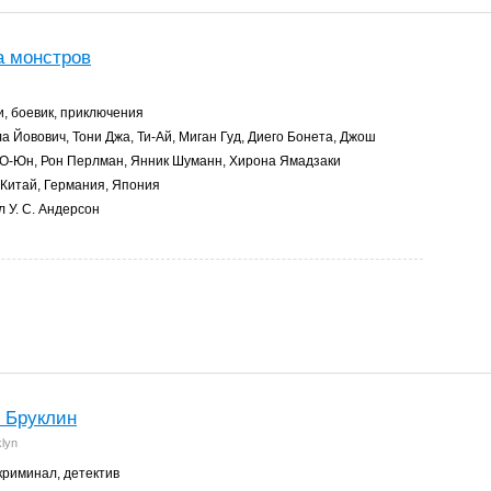
а монстров
, боевик, приключения
 Йовович, Тони Джа, Ти-Ай, Миган Гуд, Диего Бонета, Джош
 О-Юн, Рон Перлман, Янник Шуманн, Хирона Ямадзаки
Китай, Германия, Япония
 У. С. Андерсон
 Бруклин
klyn
криминал, детектив