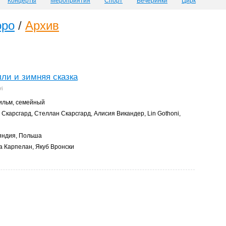
Концерты
Мероприятия
Спорт
Вечеринки
Цирк
оро
/
Архив
ли и зимняя сказка
vi
льм, семейный
Скарсгард, Стеллан Скарсгард, Алисия Викандер, Lin Gothoni,
ндия, Польша
 Карпелан, Якуб Вронски