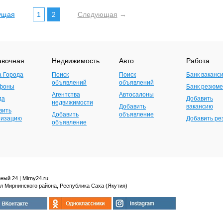
ущая
1
2
Следующая
→
авочная
Недвижимость
Авто
Работа
а Города
Поиск
Поиск
Банк ваканс
объявлений
объявлений
фоны
Банк резюме
Агентства
Автосалоны
да
Добавить
недвижимости
Добавить
вакансию
вить
Добавить
объявление
низацию
Добавить р
объявление
ный 24 | Mirny24.ru
л Мирнинского района, Республика Саха (Якутия)