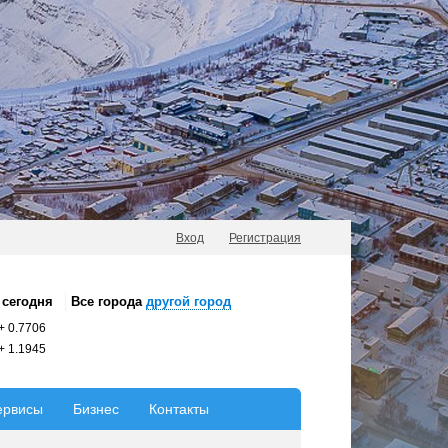
Вход
Регистрация
сегодня
Все города
другой город
+
0.7706
+
1.1945
ервисы
Бизнес
Контакты