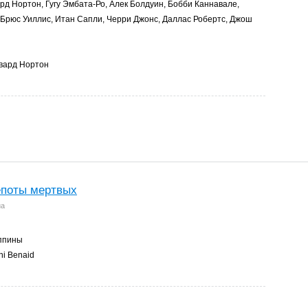
д Нортон, Гугу Эмбата-Ро, Алек Болдуин, Бобби Каннавале,
Брюс Уиллис, Итан Сапли, Черри Джонс, Даллас Робертс, Джош
вард Нортон
поты мертвых
ua
ппины
i Benaid