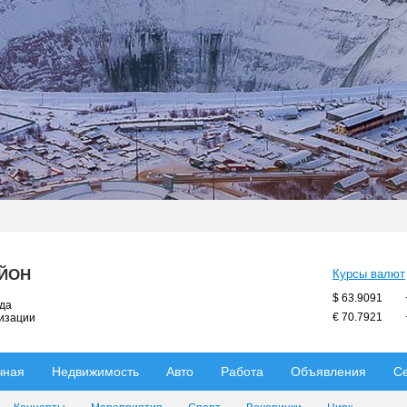
АЙОН
Курсы валют
$ 63.9091
ода
€ 70.7921
низации
чная
Недвижимость
Авто
Работа
Объявления
С