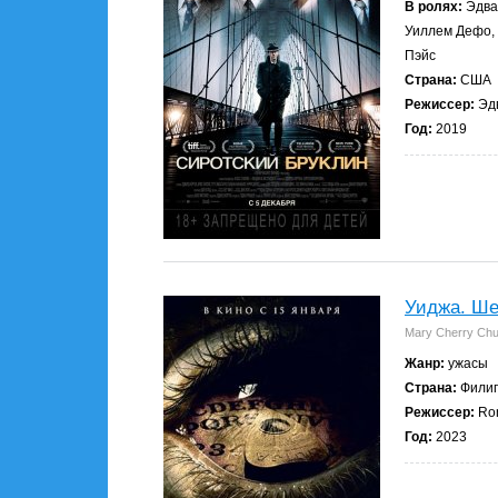
В ролях:
Эдвар
Уиллем Дефо, 
Пэйс
Страна:
США
Режиссер:
Эд
Год:
2019
Уиджа. Ше
Mary Cherry Ch
Жанр:
ужасы
Страна:
Фили
Режиссер:
Ron
Год:
2023