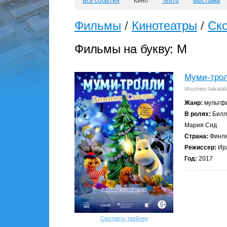
Все события
Кино
Театр
Выставки
Фильмы
/
Кинотеатры
/
Ск
Фильмы на букву: M
Муми-трол
Muumien taikatal
Жанр:
мультфи
В ролях:
Билл 
Мария Сид
Страна:
Финля
Режиссер:
Ира
Год:
2017
Смотреть трейлер