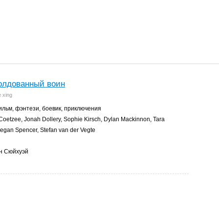
колдованный воин
e xing
льм, фэнтези, боевик, приключения
oetzee, Jonah Dollery, Sophie Kirsch, Dylan Mackinnon, Tara
gan Spencer, Stefan van der Vegte
н Сюйхуэй