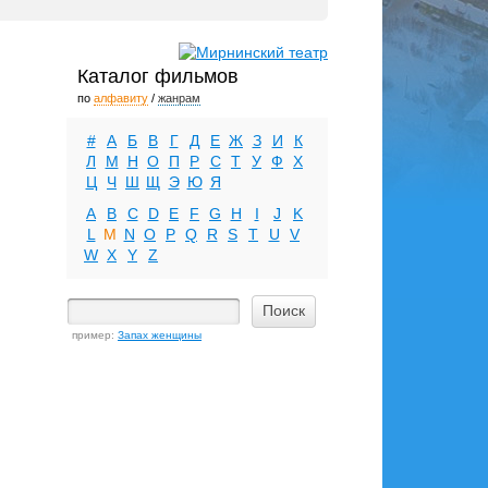
Каталог фильмов
по
алфавиту
/
жанрам
#
А
Б
В
Г
Д
Е
Ж
З
И
К
Л
М
Н
О
П
Р
С
Т
У
Ф
Х
Ц
Ч
Ш
Щ
Э
Ю
Я
A
B
C
D
E
F
G
H
I
J
K
L
M
N
O
P
Q
R
S
T
U
V
W
X
Y
Z
пример:
Запах женщины