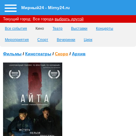
Мирный24 - Mirny24.ru
Текущий город:
Все города
выбрать другой
Все события
Кино
Театр
Выставки
Концерты
Мероприятия
Спорт
Вечеринки
Цирк
Фильмы
/
Кинотеатры
/
Скоро
/
Архив