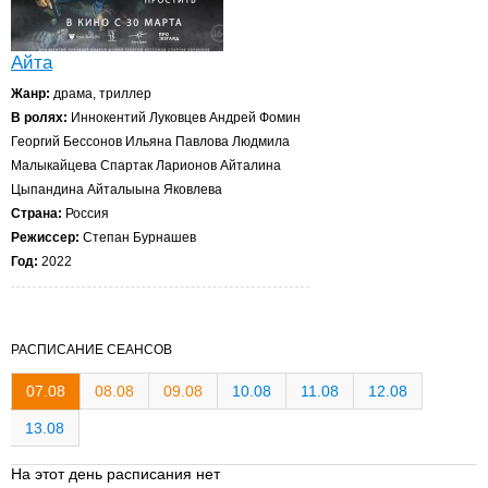
Айта
Жанр:
драма, триллер
В ролях:
Иннокентий Луковцев Андрей Фомин
Георгий Бессонов Ильяна Павлова Людмила
Малыкайцева Спартак Ларионов Айталина
Цыпандина Айталыына Яковлева
Страна:
Россия
Режиссер:
Степан Бурнашев
Год:
2022
РАСПИСАНИЕ СЕАНСОВ
07.08
08.08
09.08
10.08
11.08
12.08
13.08
На этот день расписания нет