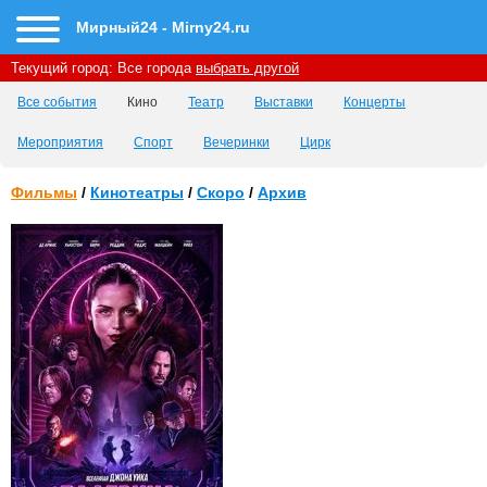
Мирный24 - Mirny24.ru
Текущий город:
Все города
выбрать другой
Все события
Кино
Театр
Выставки
Концерты
Мероприятия
Спорт
Вечеринки
Цирк
Фильмы
/
Кинотеатры
/
Скоро
/
Архив