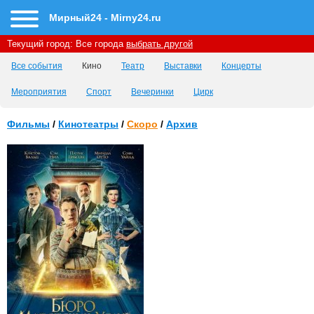
Мирный24 - Mirny24.ru
Текущий город:
Все города
выбрать другой
Все события
Кино
Театр
Выставки
Концерты
Мероприятия
Спорт
Вечеринки
Цирк
Фильмы
/
Кинотеатры
/
Скоро
/
Архив