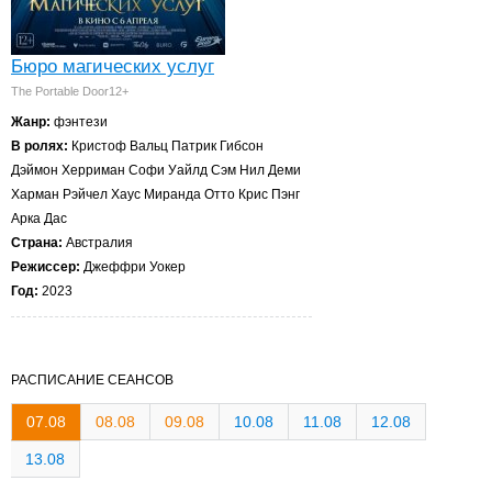
Бюро магических услуг
The Portable Door12+
Жанр:
фэнтези
В ролях:
Кристоф Вальц Патрик Гибсон
Дэймон Херриман Софи Уайлд Сэм Нил Деми
Харман Рэйчел Хаус Миранда Отто Крис Пэнг
Арка Дас
Страна:
Австралия
Режиссер:
Джеффри Уокер
Год:
2023
РАСПИСАНИЕ СЕАНСОВ
07.08
08.08
09.08
10.08
11.08
12.08
13.08