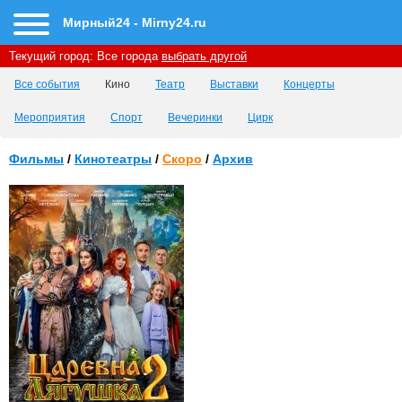
Мирный24 - Mirny24.ru
Текущий город:
Все города
выбрать другой
Все события
Кино
Театр
Выставки
Концерты
Мероприятия
Спорт
Вечеринки
Цирк
Фильмы
/
Кинотеатры
/
Скоро
/
Архив