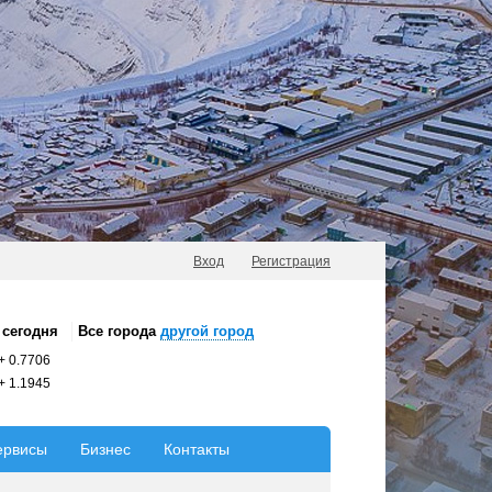
Вход
Регистрация
сегодня
Все города
другой город
+
0.7706
+
1.1945
ервисы
Бизнес
Контакты