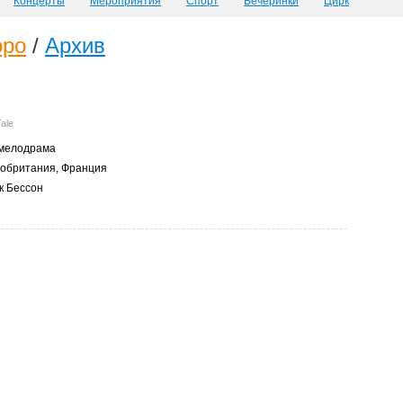
Концерты
Мероприятия
Спорт
Вечеринки
Цирк
оро
/
Архив
Tale
 мелодрама
обритания, Франция
 Бессон