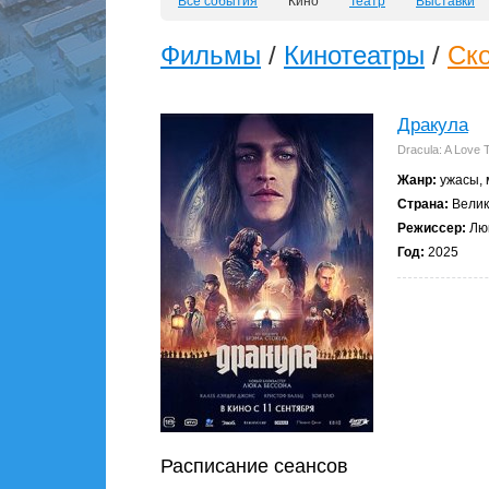
Все события
Кино
Театр
Выставки
Фильмы
/
Кинотеатры
/
Ск
Дракула
Dracula: A Love 
Жанр:
ужасы,
Страна:
Велик
Режиссер:
Люк
Год:
2025
Расписание сеансов