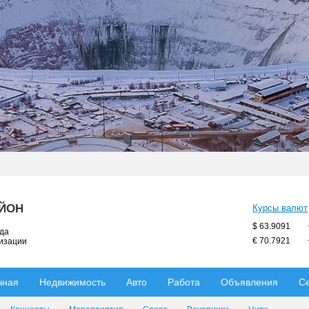
АЙОН
Курсы валют
$ 63.9091
ода
€ 70.7921
низации
чная
Недвижимость
Авто
Работа
Объявления
С