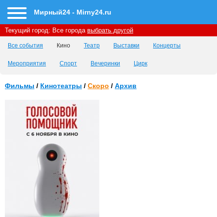
Мирный24 - Mirny24.ru
Текущий город:
Все города
выбрать другой
Все события
Кино
Театр
Выставки
Концерты
Мероприятия
Спорт
Вечеринки
Цирк
Фильмы
/
Кинотеатры
/
Скоро
/
Архив