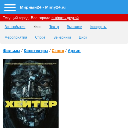
Мирный24 - Mirny24.ru
Текущий город:
Все города
выбрать другой
Все события
Кино
Театр
Выставки
Концерты
Мероприятия
Спорт
Вечеринки
Цирк
Фильмы
/
Кинотеатры
/
Скоро
/
Архив