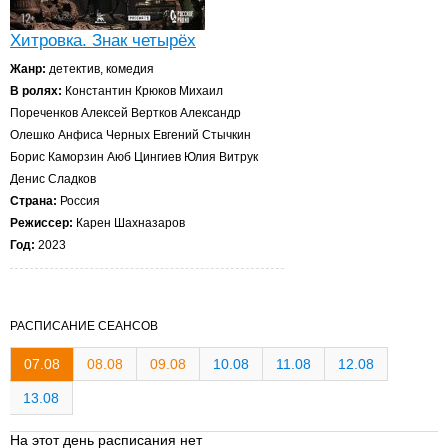
Хитровка. Знак четырёх
Жанр:
детектив, комедия
В ролях:
Константин Крюков Михаил
Пореченков Алексей Вертков Александр
Олешко Анфиса Черных Евгений Стычкин
Борис Каморзин Аюб Цингиев Юлия Витрук
Денис Сладков
Страна:
Россия
Режиссер:
Карен Шахназаров
Год:
2023
РАСПИСАНИЕ СЕАНСОВ
07.08
08.08
09.08
10.08
11.08
12.08
13.08
На этот день расписания нет