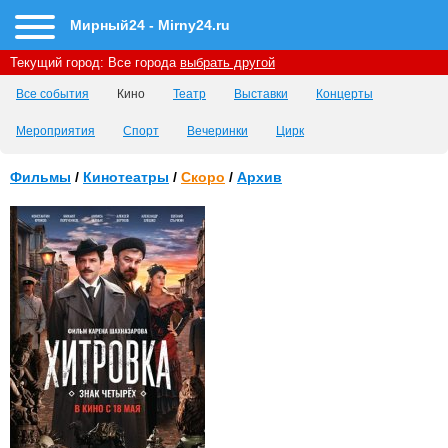
Мирный24 - Mirny24.ru
Текущий город:
Все города
выбрать другой
Все события
Кино
Театр
Выставки
Концерты
Мероприятия
Спорт
Вечеринки
Цирк
Фильмы
/
Кинотеатры
/
Скоро
/
Архив