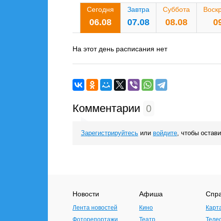
Сегодня
Завтра
Суббота
Воск
06.08
07.08
08.08
0
На этот день расписания нет
Комментарии
0
Зарегистрируйтесь
или
войдите
, чтобы остав
Новости
Афиша
Спр
Лента новостей
Кино
Карт
Фоторепортажи
Театр
Теле