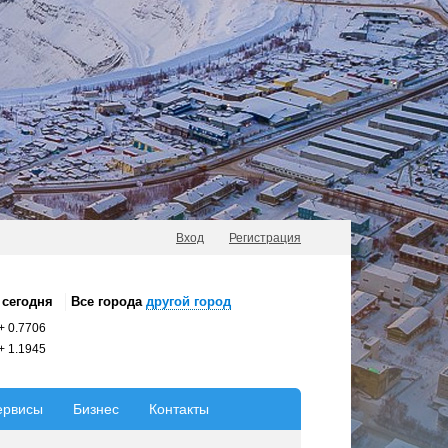
Вход
Регистрация
сегодня
Все города
другой город
+
0.7706
+
1.1945
ервисы
Бизнес
Контакты