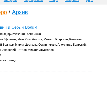
Концерты
Мероприятия
Спорт
Вечеринки
Цирк
оро
/
Архив
вич и Серый Волк 4
льм, приключения, семейный
та Ефремов, Иван Охлобыстин, Михаил Боярский, Равшана
ей Волчков, Мария Цветкова-Овсянникова, Александр Боярский,
ч, Анатолий Петров, Михаил Хрусталёв
я
рина Шмидт