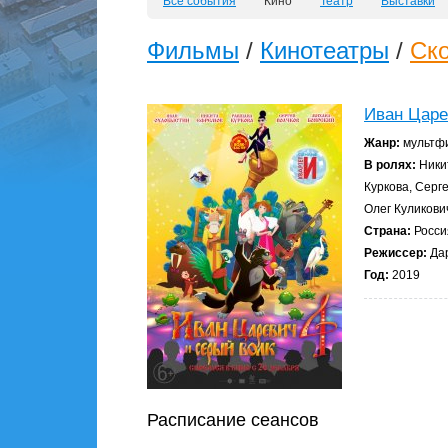
Все события
Кино
Театр
Выставки
Фильмы
/
Кинотеатры
/
Ск
Иван Царе
Жанр:
мультфи
В ролях:
Ники
Куркова, Серг
Олег Куликови
Страна:
Росси
Режиссер:
Да
Год:
2019
Расписание сеансов