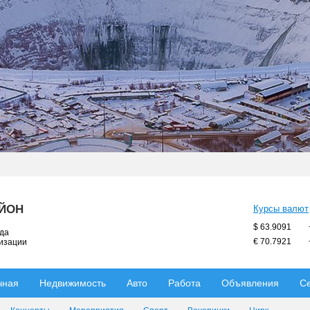
АЙОН
Курсы валют
$ 63.9091
ода
€ 70.7921
низации
чная
Недвижимость
Авто
Работа
Объявления
С