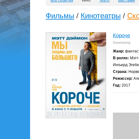
Все события
Кино
Театр
Выставки
Фильмы
/
Кинотеатры
/
Ск
Короче
Downsizing
Жанр:
фантаст
В ролях:
Мэтт 
Ингьерд Эгебе
Страна:
Норве
Режиссер:
Але
Год:
2017