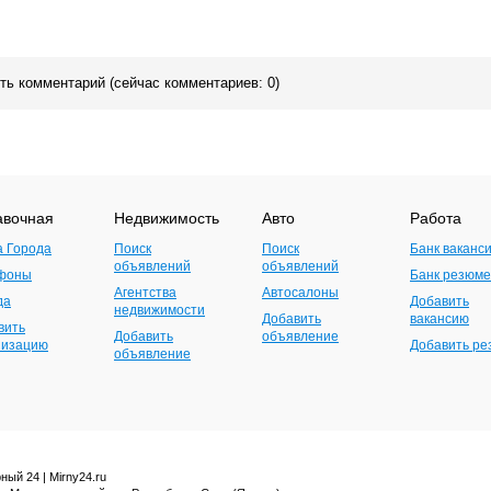
ить комментарий (сейчас комментариев: 0)
авочная
Недвижимость
Авто
Работа
а Города
Поиск
Поиск
Банк ваканс
объявлений
объявлений
фоны
Банк резюме
Агентства
Автосалоны
да
Добавить
недвижимости
Добавить
вакансию
вить
Добавить
объявление
низацию
Добавить р
объявление
ный 24 | Mirny24.ru