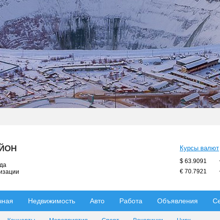
АЙОН
Курсы валют
$ 63.9091
ода
€ 70.7921
низации
чная
Недвижимость
Авто
Работа
Объявления
С