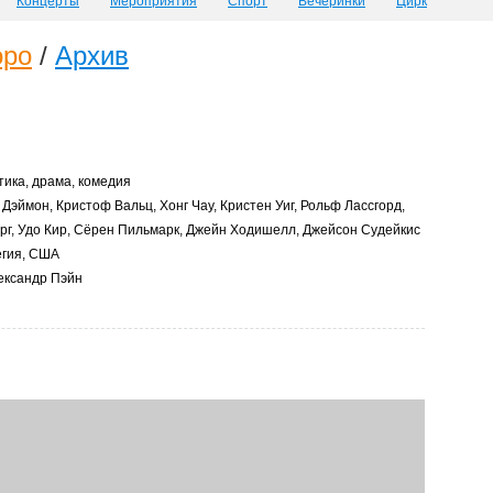
Концерты
Мероприятия
Спорт
Вечеринки
Цирк
оро
/
Архив
ика, драма, комедия
Дэймон, Кристоф Вальц, Хонг Чау, Кристен Уиг, Рольф Лассгорд,
рг, Удо Кир, Сёрен Пильмарк, Джейн Ходишелл, Джейсон Судейкис
гия, США
ксандр Пэйн