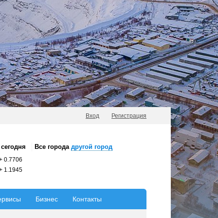
Вход
Регистрация
сегодня
Все города
другой город
+
0.7706
+
1.1945
ервисы
Бизнес
Контакты