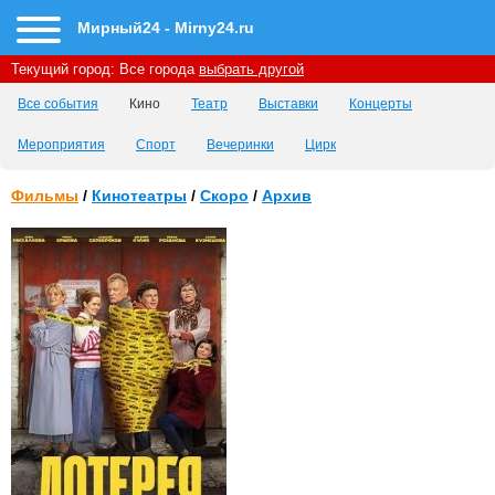
Мирный24 - Mirny24.ru
Текущий город:
Все города
выбрать другой
Все события
Кино
Театр
Выставки
Концерты
Мероприятия
Спорт
Вечеринки
Цирк
Фильмы
/
Кинотеатры
/
Скоро
/
Архив