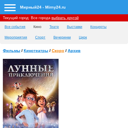
Мирный24 - Mirny24.ru
Текущий город:
Все города
выбрать другой
Все события
Кино
Театр
Выставки
Концерты
Мероприятия
Спорт
Вечеринки
Цирк
Фильмы
/
Кинотеатры
/
Скоро
/
Архив