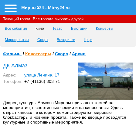
Мирный24 - Mirny24.ru
Текущий город:
Все города
выбрать другой
Все события
Кино
Театр
Выставки
Концерты
Мероприятия
Спорт
Вечеринки
Цирк
Фильмы
/
Кинотеатры
/
Скоро
/
Архив
ДК Алмаз
Адрес:
улица Ленина, 17
Телефон:
+7 (41136) 303-71
Дворец культуры Алмаз в Мирном приглашет гостей на
мероприятия, в спортивные секции и на киносеансы. Здесь
открыт кинозал, в котором демонстрируются мировые
блокбастеры и новинки проката. Также во дворце проводятся
культурные и спортивные мероприятия.