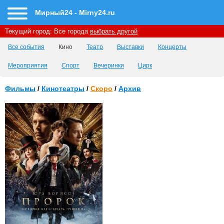
Мирный24 - Mirny24.ru
Текущий город:
Все города
выбрать другой
Все события
Кино
Театр
Выставки
Концерты
Мероприятия
Спорт
Вечеринки
Цирк
Фильмы
/
Кинотеатры
/
Скоро
/
Архив