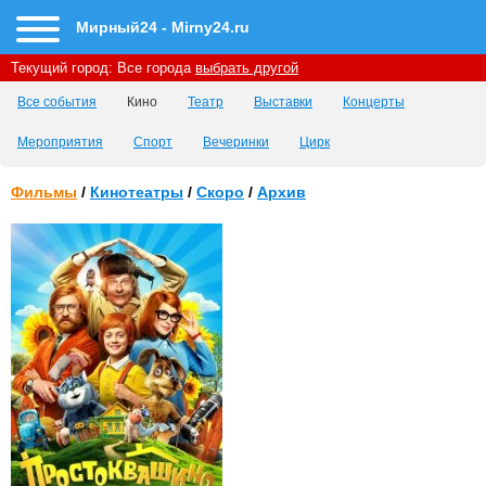
Мирный24 - Mirny24.ru
Текущий город:
Все города
выбрать другой
Все события
Кино
Театр
Выставки
Концерты
Мероприятия
Спорт
Вечеринки
Цирк
Фильмы
/
Кинотеатры
/
Скоро
/
Архив