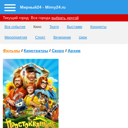
Мирный24 - Mirny24.ru
Текущий город:
Все города
выбрать другой
Все события
Кино
Театр
Выставки
Концерты
Мероприятия
Спорт
Вечеринки
Цирк
Фильмы
/
Кинотеатры
/
Скоро
/
Архив