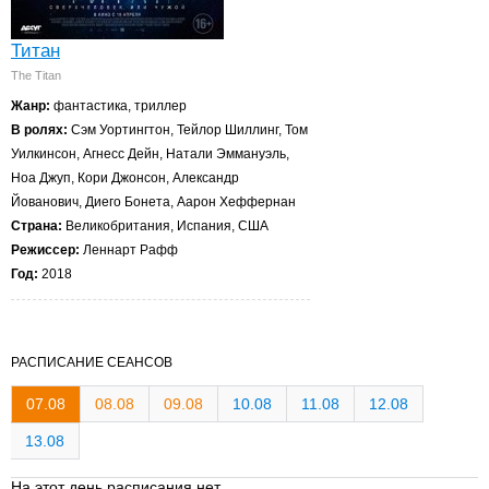
Титан
The Titan
Жанр:
фантастика, триллер
В ролях:
Сэм Уортингтон, Тейлор Шиллинг, Том
Уилкинсон, Агнесс Дейн, Натали Эммануэль,
Ноа Джуп, Кори Джонсон, Александр
Йованович, Диего Бонета, Аарон Хеффернан
Страна:
Великобритания, Испания, США
Режиссер:
Леннарт Рафф
Год:
2018
РАСПИСАНИЕ СЕАНСОВ
07.08
08.08
09.08
10.08
11.08
12.08
13.08
На этот день расписания нет