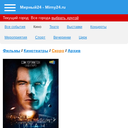
Мирный24 - Mirny24.ru
Текущий город:
Все города
выбрать другой
Все события
Кино
Театр
Выставки
Концерты
Мероприятия
Спорт
Вечеринки
Цирк
Фильмы
/
Кинотеатры
/
Скоро
/
Архив