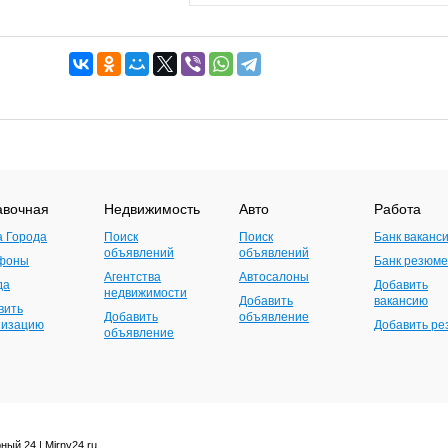
авочная
Недвижимость
Авто
Работа
а Города
Поиск
Поиск
Банк ваканс
объявлений
объявлений
фоны
Банк резюме
Агентства
Автосалоны
да
Добавить
недвижимости
Добавить
вакансию
вить
Добавить
объявление
низацию
Добавить р
объявление
ный 24 | Mirny24.ru