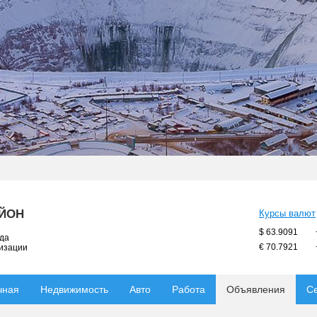
АЙОН
Курсы валют
$ 63.9091
ода
€ 70.7921
низации
чная
Недвижимость
Авто
Работа
Объявления
С