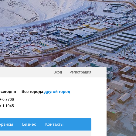
Вход
Регистрация
сегодня
Все города
другой город
+
0.7706
+
1.1945
ервисы
Бизнес
Контакты