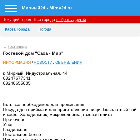
Мирный24 - Mirny24.ru
Текущий город:
Все города
выбрать другой
Карта Города
Погода
←
Гостиницы
Гостевой дом "Саха - Мир"
ИНФОРМАЦИЯ
/
НОВОСТИ
/
ОБЪЯВЛЕНИЯ
г. Мирный, Индустриальная, 44
89247677341
89248655885
Есть все необходимое для проживания
Посуда для приёма и для приготовления пищи. Бесплатный чай
и кофе. Холодильник, микроволновка, газовая плита
Прачечная
Утюг
Гладильная
Постельное белье
В комнате всегда тихо и чисто