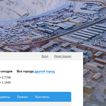
Вход
Регистрация
сегодня
Все города
другой город
+
0.7706
+
1.1945
ервисы
Бизнес
Контакты