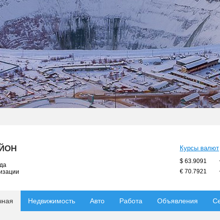
АЙОН
Курсы валют
$ 63.9091
ода
€ 70.7921
низации
чная
Недвижимость
Авто
Работа
Объявления
С