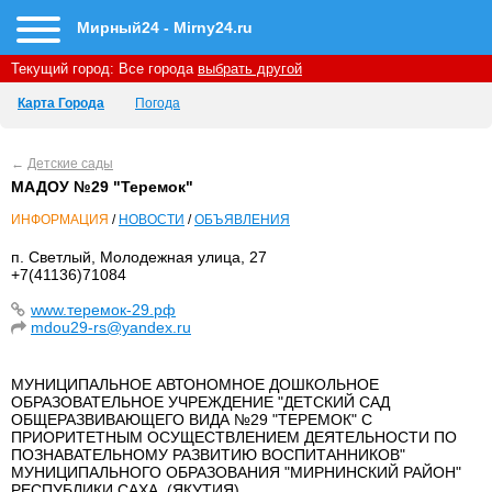
Мирный24 - Mirny24.ru
Текущий город:
Все города
выбрать другой
Карта Города
Погода
←
Детские сады
МАДОУ №29 "Теремок"
ИНФОРМАЦИЯ
/
НОВОСТИ
/
ОБЪЯВЛЕНИЯ
п. Светлый, Молодежная улица, 27
+7(41136)71084
www.теремок-29.рф
mdou29-rs@yandex.ru
МУНИЦИПАЛЬНОЕ АВТОНОМНОЕ ДОШКОЛЬНОЕ
ОБРАЗОВАТЕЛЬНОЕ УЧРЕЖДЕНИЕ "ДЕТСКИЙ САД
ОБЩЕРАЗВИВАЮЩЕГО ВИДА №29 "ТЕРЕМОК" С
ПРИОРИТЕТНЫМ ОСУЩЕСТВЛЕНИЕМ ДЕЯТЕЛЬНОСТИ ПО
ПОЗНАВАТЕЛЬНОМУ РАЗВИТИЮ ВОСПИТАННИКОВ"
МУНИЦИПАЛЬНОГО ОБРАЗОВАНИЯ "МИРНИНСКИЙ РАЙОН"
РЕСПУБЛИКИ САХА (ЯКУТИЯ)