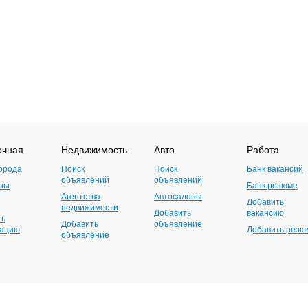
очная
Недвижимость
Авто
Работа
орода
Поиск
Поиск
Банк вакансий
объявлений
объявлений
ны
Банк резюме
Агентства
Автосалоны
Добавить
недвижимости
Добавить
вакансию
ть
Добавить
объявление
зацию
Добавить резю
объявление