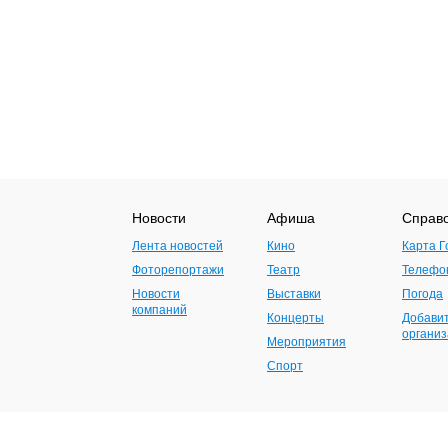
Новости
Афиша
Справ
Лента новостей
Кино
Карта Г
Фоторепортажи
Театр
Телефо
Новости
Выставки
Погода
компаний
Концерты
Добави
органи
Мероприятия
Спорт