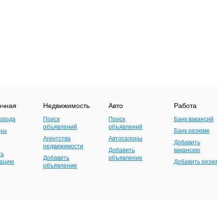
очная
Недвижимость
Авто
Работа
орода
Поиск
Поиск
Банк вакансий
объявлений
объявлений
ны
Банк резюме
Агентства
Автосалоны
Добавить
недвижимости
Добавить
вакансию
ть
Добавить
объявление
зацию
Добавить резю
объявление