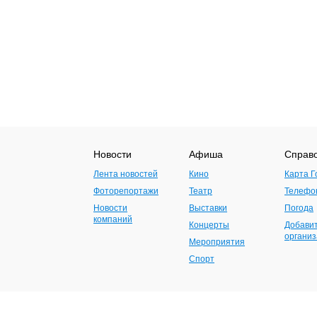
Новости
Афиша
Справ
Лента новостей
Кино
Карта Г
Фоторепортажи
Театр
Телефо
Новости
Выставки
Погода
компаний
Концерты
Добави
органи
Мероприятия
Спорт