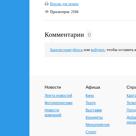
Версия для печати
Просмотров:
2104
Комментарии
0
Зарегистрируйтесь
или
войдите
, чтобы оставить 
Новости
Афиша
Спр
Лента новостей
Кино
Карт
Фоторепортажи
Театр
Теле
Новости
Выставки
Пого
компаний
Концерты
Доба
орга
Мероприятия
Спорт