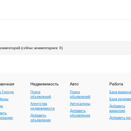
комментарий (сейчас комментариев: 0)
авочная
Недвижимость
Авто
Работа
а Города
Поиск
Поиск
Банк ваканс
объявлений
объявлений
фоны
Банк резюме
Агентства
Автосалоны
да
Добавить
недвижимости
Добавить
вакансию
вить
Добавить
объявление
низацию
Добавить р
объявление