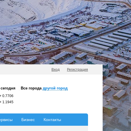
Вход
Регистрация
сегодня
Все города
другой город
+
0.7706
+
1.1945
ервисы
Бизнес
Контакты