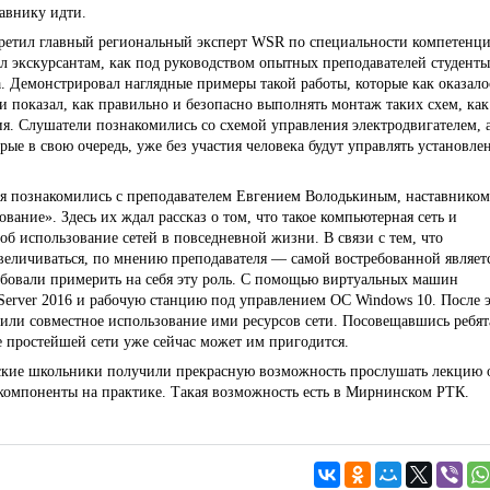
тавнику идти.
ретил главный региональный эксперт WSR по специальности компетенц
 экскурсантам, как под руководством опытных преподавателей студенты
. Демонстрировал наглядные примеры такой работы, которые как оказало
и показал, как правильно и безопасно выполнять монтаж таких схем, как
ия. Слушатели познакомились со схемой управления электродвигателем, 
ые в свою очередь, уже без участия человека будут управлять установл
я познакомились с преподавателем Евгением Володькиным, наставником
ание». Здесь их ждал рассказ о том, что такое компьютерная сеть и
б использование сетей в повседневной жизни. В связи с тем, что
увеличиваться, по мнению преподавателя — самой востребованной являет
обовали примерить на себя эту роль. С помощью виртуальных машин
Server 2016 и рабочую станцию под управлением ОС Windows 10. После 
или совместное использование ими ресурсов сети. Посовещавшись ребят
 простейшей сети уже сейчас может им пригодится.
ские школьники получили прекрасную возможность прослушать лекцию 
 компоненты на практике. Такая возможность есть в Мирнинском РТК.