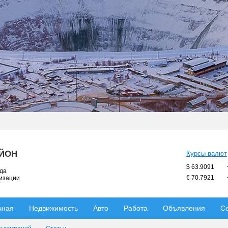
АЙОН
Курсы валют
$ 63.9091
ода
€ 70.7921
низации
чная
Недвижимость
Авто
Работа
Объявления
С