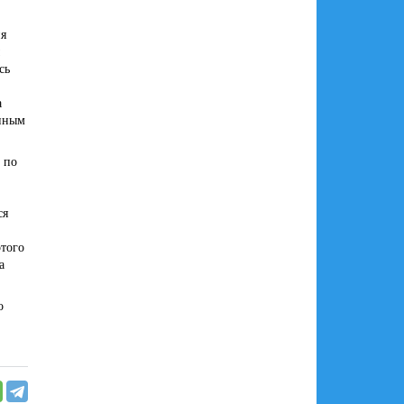
ия
сь
а
енным
 по
ся
этого
а
о