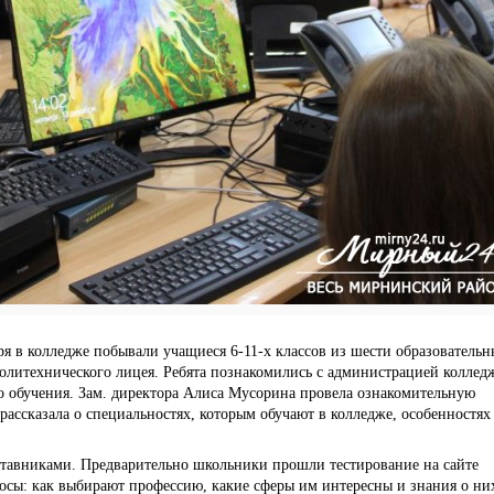
ря в колледже побывали учащиеся 6-11-х классов из шести образовательн
Политехнического лицея. Ребята познакомились с администрацией коллед
о обучения. Зам. директора Алиса Мусорина провела ознакомительную
рассказала о специальностях, которым обучают в колледже, особенностях
ставниками. Предварительно школьники прошли тестирование на сайте
росы: как выбирают профессию, какие сферы им интересны и знания о ни