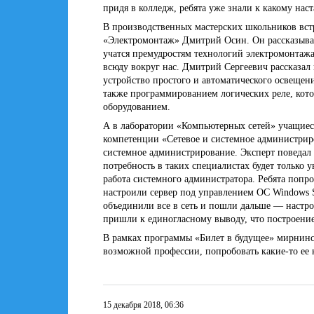
придя в колледж, ребята уже знали к какому нас
В производственных мастерских школьников вст
«Электромонтаж» Дмитрий Осин. Он рассказывал
учатся премудростям технологий электромонтажа
всюду вокруг нас. Дмитрий Сергеевич рассказал 
устройство простого и автоматического освещен
также программированием логических реле, котор
оборудованием.
А в лаборатории «Компьютерных сетей» учащиес
компетенции «Сетевое и системное администриров
системное администрирование. Эксперт поведал о
потребность в таких специалистах будет только 
работа системного администратора. Ребята попр
настроили сервер под управлением ОС Windows 
объединили все в сеть и пошли дальше — настро
пришли к единогласному выводу, что построение
В рамках программы «Билет в будущее» мирнин
возможной профессии, попробовать какие-то ее
15 декабря 2018, 06:36