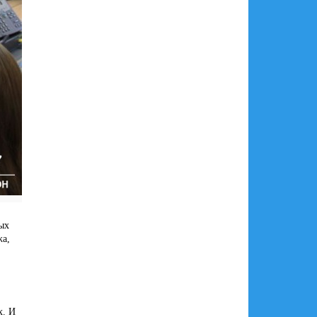
ых
жа,
х. И