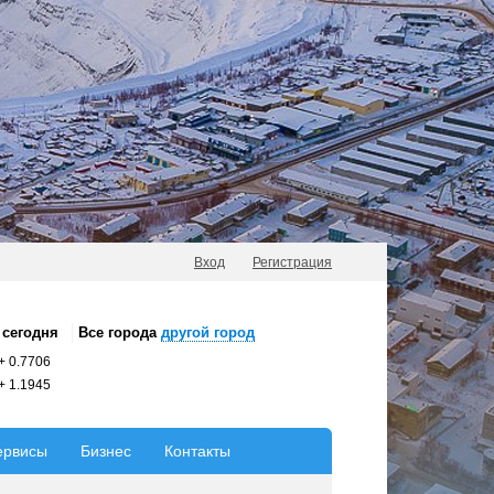
Вход
Регистрация
сегодня
Все города
другой город
+
0.7706
+
1.1945
ервисы
Бизнес
Контакты