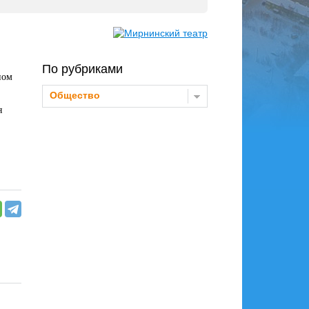
По рубриками
ном
Общество
я