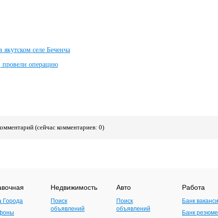
 якутском селе Беченча
 провели операцию
комментарий (сейчас комментариев: 0)
авочная
Недвижимость
Авто
Работа
а Города
Поиск
Поиск
Банк ваканс
объявлений
объявлений
фоны
Банк резюме