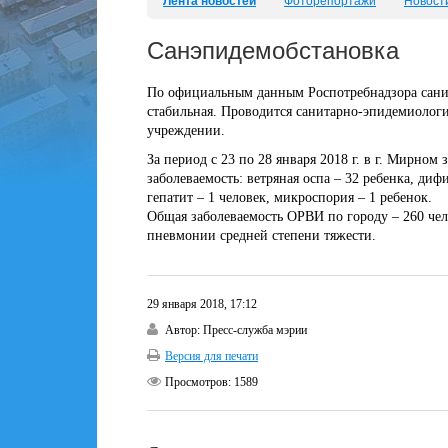
Лента новостей
Фоторепортажи
Новост
Санэпидемобстановка
По официальным данным Роспотребнадзора сани
стабильная. Проводится санитарно-эпидемиологи
учреждении.
За период с 23 по 28 января 2018 г. в г. Мирно
заболеваемость: ветряная оспа – 32 ребенка, диф
гепатит – 1 человек, микроспория – 1 ребенок.
Общая заболеваемость ОРВИ по городу – 260 чел
пневмонии средней степени тяжести.
29 января 2018, 17:12
Автор:
Пресс-служба мэрии
Версия для печати
Просмотров:
1589