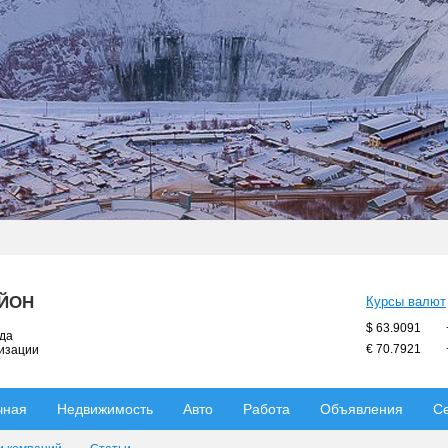
АЙОН
Курсы валют
$ 63.9091
ода
€ 70.7921
низации
чная
Недвижимость
Авто
Работа
Объявления
С