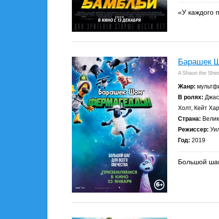
«У каждого 
Барашек Ш
A Shaun the She
Жанр:
мультфи
В ролях:
Джас
Холт, Кейт Ха
Страна:
Велик
Режиссер:
Уил
Год:
2019
Большой шаг