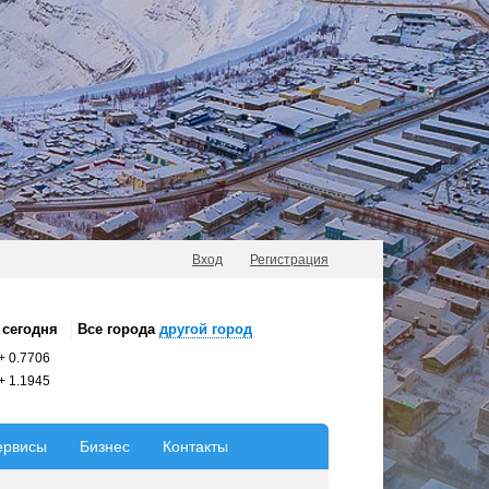
Вход
Регистрация
сегодня
Все города
другой город
+
0.7706
+
1.1945
ервисы
Бизнес
Контакты