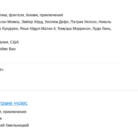
ика, фэнтези, боевик, приключения
сон Момоа, Эмбер Хёрд, Уиллем Дефо, Патрик Уилсон, Николь
 Лундгрен, Яхья Абдул-Матин II, Темуэра Моррисон, Луди Линь,
алия, США
еймс Ван
т»
тране чудес
, приключения
я
ий Хмельницкий