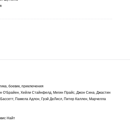
я
ика, боевик, приключения
н О’Брайен, Хейли Стайнфелд, Мегин Прайс, Джон Сина, Джастин
 Бассетт, Памела Адлон, Грэй ДеЛисл, Питер Каллен, Марчелла
вис Найт