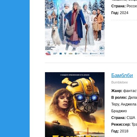
Страна:
Росси
Год:
2024
Бамблби
Bumblebee
Жанр:
фантаст
В ролях:
Дила
Теру, Анджела
Браджио
Страна:
США
Режиссер:
Трэ
Год:
2018