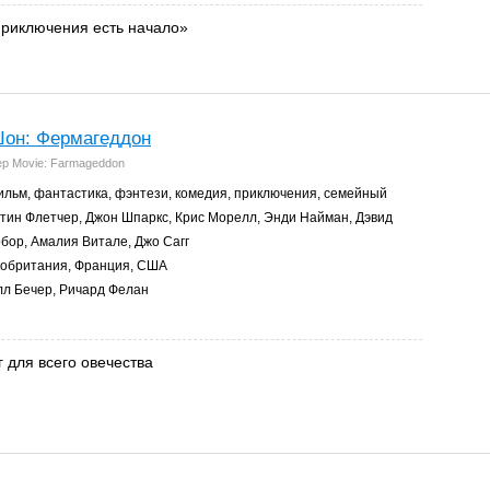
приключения есть начало»
он: Фермагеддон
ep Movie: Farmageddon
льм, фантастика, фэнтези, комедия, приключения, семейный
тин Флетчер, Джон Шпаркс, Крис Морелл, Энди Найман, Дэвид
рбор, Амалия Витале, Джо Сагг
обритания, Франция, США
л Бечер, Ричард Фелан
 для всего овечества