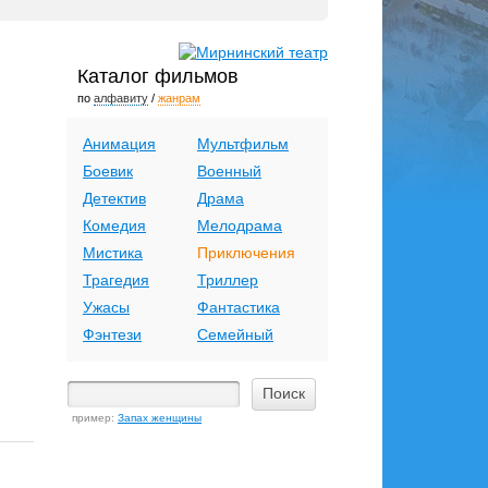
Каталог фильмов
по
алфавиту
/
жанрам
Анимация
Мультфильм
Боевик
Военный
Детектив
Драма
Комедия
Мелодрама
Мистика
Приключения
Трагедия
Триллер
Ужасы
Фантастика
Фэнтези
Семейный
пример:
Запах женщины