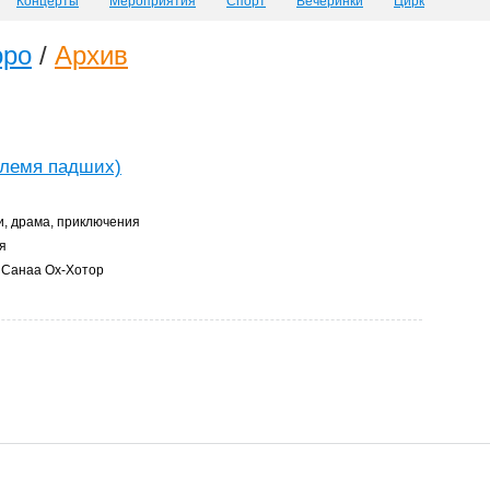
Концерты
Мероприятия
Спорт
Вечеринки
Цирк
оро
/
Архив
лемя падших)
, драма, приключения
я
Санаа Ох-Хотор