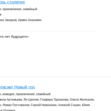
озь столетия
, приключения, семейный
я
ен Захаров, Армен Ананикян
го нет будущего»
спасает Новый год
, комедия, приключения, семейный
ила Артемьева, Ян Цапник, Глафира Тарханова, Олеся Железняк,
о, Роман Постовалов, Сергей Никоненко, Алексей Сошин, Юлия
ья Шуткина