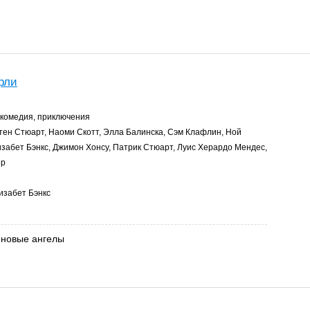
рли
 комедия, приключения
ен Стюарт, Наоми Скотт, Элла Балинска, Сэм Клафлин, Ной
забет Бэнкс, Джимон Хонсу, Патрик Стюарт, Луис Херардо Мендес,
ер
забет Бэнкс
 новые ангелы