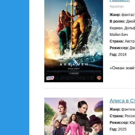
Aquaman
Жанр:
фантаст
В ролях:
Джей
Кидман, Дольф
Майкл Бич
Страна:
Австр
Режиссер:
Дж
Год:
2018
«Океан зовё
Алиса в С
Жанр:
фэнтези
Страна:
Росси
Режиссер:
Юр
Год:
2025