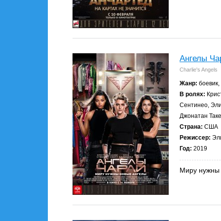
Ангелы Ча
Charlie's Angels
Жанр:
боевик,
В ролях:
Крист
Сентинео, Эли
Джонатан Так
Страна:
США
Режиссер:
Эли
Год:
2019
Миру нужны