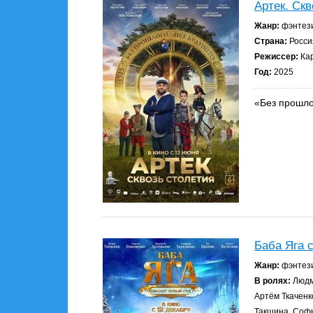
Артек. Скв
Жанр:
фэнтези
Страна:
Росси
Режиссер:
Кар
Год:
2025
«Без прошло
Баба Яга 
Жанр:
фэнтези
В ролях:
Людм
Артём Ткаченк
Такшина, Соф