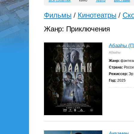
Все события
Кино
Театр
Выставки
Фильмы
/
Кинотеатры
/
Ск
Жанр: Приключения
Абааhы (П
Абааhы
Жанр:
фэнтези
Страна:
Росси
Режиссер:
Эр 
Год:
2025
Аквамен