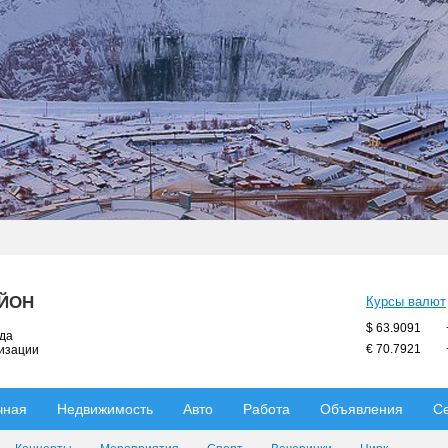
АЙОН
Курсы валют
$ 63.9091
ода
€ 70.7921
низации
чная
Недвижимость
Авто
Работа
Объявления
С