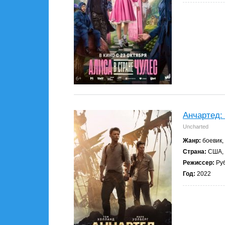
Анчартед: 
Uncharted
Жанр:
боевик,
Страна:
США, 
Режиссер:
Ру
Год:
2022