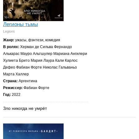
Легионы тьмы
Legions
Жанр:
ужасы, фэнтези, комедия
В ролях:
Херман де Сильва Фернандо
Алькарас Мауро Альтшулер Мариана Ангилери
Хулиета Брито Мария Лаура Кали Карлос
Дефео Фабиан Форте Николас Гальваньо
Марта Халлер
Страна:
Аргентина
Режиссер:
Фабиан Форте
Год:
2022
Зло никогда не умрёт