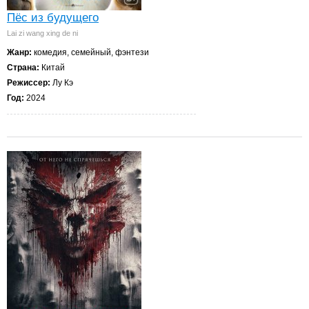
Пёс из будущего
Lai zi wang xing de ni
Жанр:
комедия, семейный, фэнтези
Страна:
Китай
Режиссер:
Лу Кэ
Год:
2024