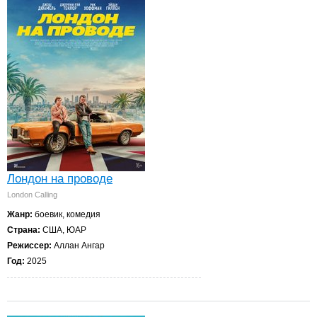
Лондон на проводе
London Calling
Жанр:
боевик, комедия
Страна:
США, ЮАР
Режиссер:
Аллан Ангар
Год:
2025