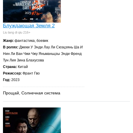
Блуждающая Земля 2
Liu lang di qiu 216+
Жанр:
фантастика, боевик
В ролях:
Джеки У Энди Лау Ли Сюэцзянь Ша И
Нин Ли Ван Чжи Чжу Яньманьцзы Энди Френд
Тун Лия Зина Блахусова
Страна:
Китай
Режиссер:
Франт Гво
Год:
2023
Прощай, Солнечная система