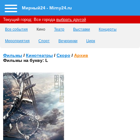
Мирный24 - Mirny24.ru
Текущий город:
Все города
выбрать другой
Все события
Кино
Театр
Выставки
Концерты
Мероприятия
Спорт
Вечеринки
Цирк
Фильмы
/
Кинотеатры
/
Скоро
/
Архив
Фильмы на букву: L