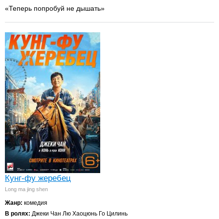
«Теперь попробуй не дышать»
Кунг-фу жеребец
Long ma jing shen
Жанр:
комедия
В ролях:
Джеки Чан Лю Хаоцюнь Го Цилинь