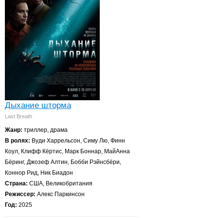
Дыхание шторма
Last Breath
Жанр:
триллер, драма
В ролях:
Вуди Харрельсон, Симу Лю, Финн
Коул, Клифф Кёртис, Марк Боннар, МайАнна
Бёринг, Джозеф Алтин, Бобби Рэйнсбёри,
Коннор Рид, Ник Биадон
Страна:
США, Великобритания
Режиссер:
Алекс Паркинсон
Год:
2025