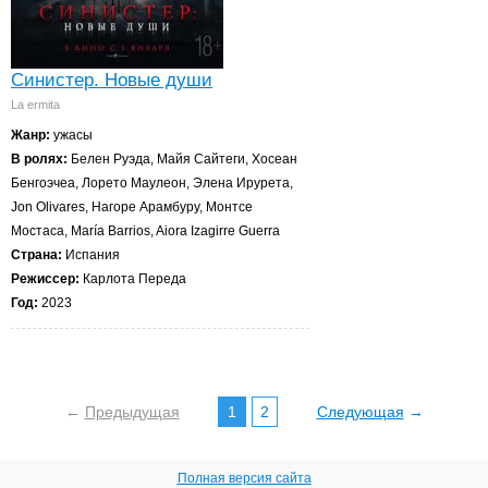
Синистер. Новые души
La ermita
Жанр:
ужасы
В ролях:
Белен Руэда, Майя Сайтеги, Хосеан
Бенгоэчеа, Лорето Маулеон, Элена Ирурета,
Jon Olivares, Нагоре Арамбуру, Монтсе
Мостаса, María Barrios, Aiora Izagirre Guerra
Страна:
Испания
Режиссер:
Карлота Переда
Год:
2023
←
Предыдущая
1
2
Следующая
→
Полная версия сайта