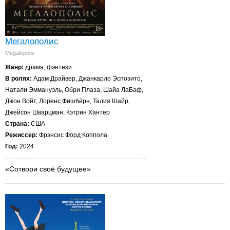
Мегалополис
Megalopolis
Жанр:
драма, фэнтези
В ролях:
Адам Драйвер, Джанкарло Эспозито,
Натали Эммануэль, Обри Плаза, Шайа ЛаБаф,
Джон Войт, Лоренс Фишбёрн, Талия Шайр,
Джейсон Шварцман, Кэтрин Хантер
Страна:
США
Режиссер:
Фрэнсис Форд Коппола
Год:
2024
«Сотвори своё будущее»