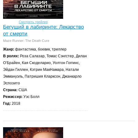
Смотреть трейлер
Бегущий в лабиринте: Лекарство
от смерти
Maze Runner: The Death Cure
Жанр:
фантастика, боевик, триллер
В ролях:
Роза Салазар, Томас Сэнгстер, Дилан
О’Брайен, Кая Скоделарио, Уолтон Гоггинс,
Эйдан Гиллен, Кэтрин МакНамара, Натали
Эммануэль, Патришия Кларксон, Джанкарло
Эспозито
Страна:
США
Режиссер:
Уэс Болл
Год:
2018