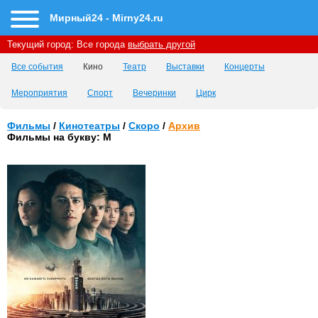
Мирный24 - Mirny24.ru
Текущий город:
Все города
выбрать другой
Все события
Кино
Театр
Выставки
Концерты
Мероприятия
Спорт
Вечеринки
Цирк
Фильмы
/
Кинотеатры
/
Скоро
/
Архив
Фильмы на букву: M