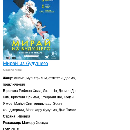
Мирай из будущего
Mirai no Mirai
Жанр:
аниме, мультфильм, фэнтези, драма,
приключения
В ролях:
Ребекка Холл, Джон Чо, Дэниэл Дэ
Ким, Криспин Фриман, Стефани Ше, Кодзи
Якусё, Майкл Синтерниклаас, Эрин
Фицджералд, Масахару Фукуяма, Джо Томас
Страна:
Япония
Режиссер:
Мамору Хосода
Год:
2018