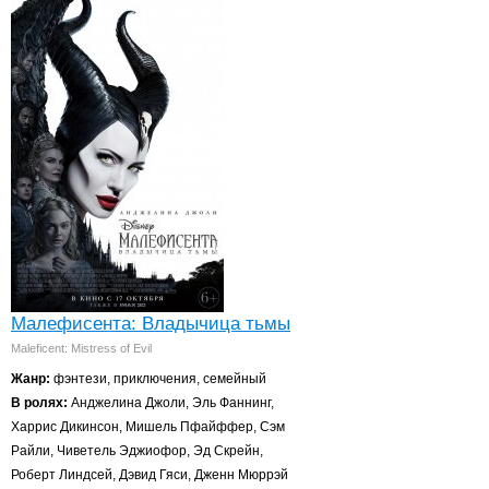
Малефисента: Владычица тьмы
Maleficent: Mistress of Evil
Жанр:
фэнтези, приключения, семейный
В ролях:
Анджелина Джоли, Эль Фаннинг,
Харрис Дикинсон, Мишель Пфайффер, Сэм
Райли, Чиветель Эджиофор, Эд Скрейн,
Роберт Линдсей, Дэвид Гяси, Дженн Мюррэй