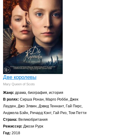
Две королевы
Mary Queen of Scots
Жанр:
драма, биография, история
В ролях:
Сирша Ронан, Марго Робби, Джек
Лауден, Джо Элвин, Дэвид Теннант, Гай Пирс,
Анджела Бэйн, Ричард Кэнт, Гай Риз, Том Петти
Страна:
Великобритания
Режиссер:
Джози Рурк
Год:
2018