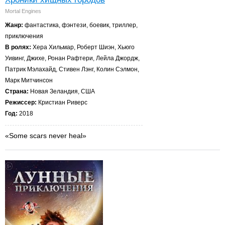
Mortal Engines
Жанр:
фантастика, фэнтези, боевик, триллер,
приключения
В ролях:
Хера Хильмар, Роберт Шиэн, Хьюго
Уивинг, Джихе, Ронан Рафтери, Лейла Джордж,
Патрик Мэлахайд, Стивен Лэнг, Колин Сэлмон,
Марк Митчинсон
Страна:
Новая Зеландия, США
Режиссер:
Кристиан Риверс
Год:
2018
«Some scars never heal»