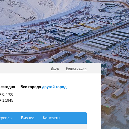
Вход
Регистрация
сегодня
Все города
другой город
+
0.7706
+
1.1945
ервисы
Бизнес
Контакты