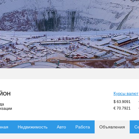
АЙОН
Курсы валют
$ 63.9091
ода
€ 70.7921
низации
чная
Недвижимость
Авто
Работа
Объявления
С