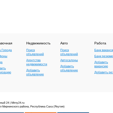
авочная
Недвижимость
Авто
Работа
а Города
Поиск
Поиск
Банк ваканс
объявлений
объявлений
фоны
Банк резюме
Агентства
Автосалоны
да
Добавить
недвижимости
Добавить
вакансию
вить
Добавить
объявление
низацию
Добавить р
объявление
ный 24 | Mirny24.ru
л Мирнинского района, Республика Саха (Якутия)