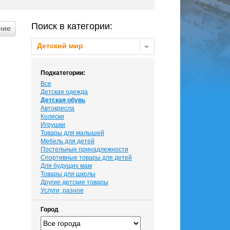
Поиск в категории:
Детский мир
Подкатегории:
Все
Детская одежда
Детская обувь
Автокресла
Коляски
Игрушки
Товары для малышей
Мебель для детей
Постельные принадлежности
Спортивные товары для детей
Для будущих мам
Товары для школы
Другие детские товары
Услуги, разное
Город