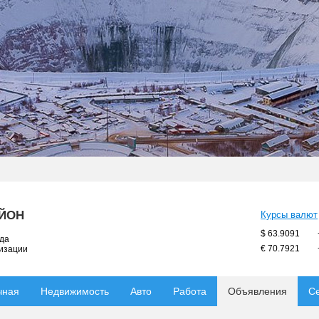
АЙОН
Курсы валют
$ 63.9091
ода
€ 70.7921
низации
чная
Недвижимость
Авто
Работа
Объявления
С