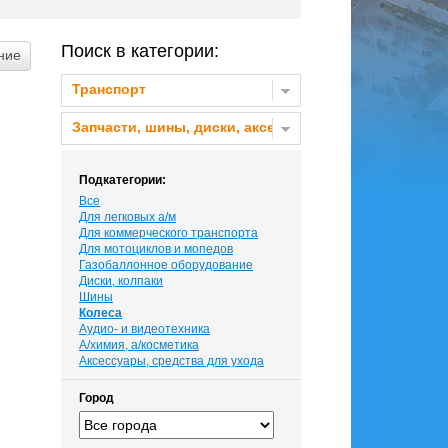
Поиск в категории:
Транспорт
Запчасти, шины, диски, аксессуары
Подкатегории:
Все
Для легковых а/м
Для коммерческого транспорта
Для мотоциклов и мопедов
Газобаллонное оборудование
Диски, колпаки
Шины
Колеса
Аудио- и видеотехника
А/химия, а/косметика
Аксессуары, средства для ухода
Город