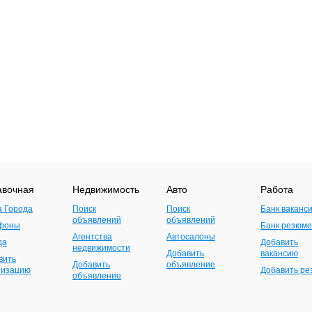
авочная
Недвижимость
Авто
Работа
а Города
Поиск
Поиск
Банк ваканс
объявлений
объявлений
фоны
Банк резюме
Агентства
Автосалоны
да
Добавить
недвижимости
Добавить
вакансию
вить
Добавить
объявление
низацию
Добавить р
объявление