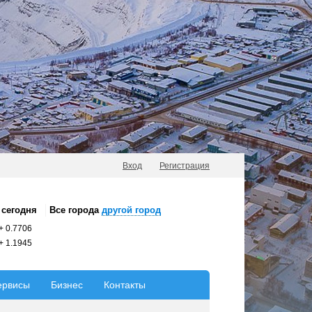
Вход
Регистрация
сегодня
Все города
другой город
+
0.7706
+
1.1945
ервисы
Бизнес
Контакты