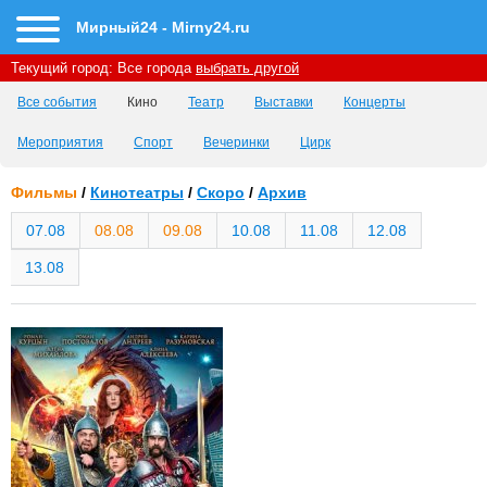
Мирный24 - Mirny24.ru
Текущий город:
Все города
выбрать другой
Все события
Кино
Театр
Выставки
Концерты
Мероприятия
Спорт
Вечеринки
Цирк
Фильмы
/
Кинотеатры
/
Скоро
/
Архив
07.08
08.08
09.08
10.08
11.08
12.08
13.08