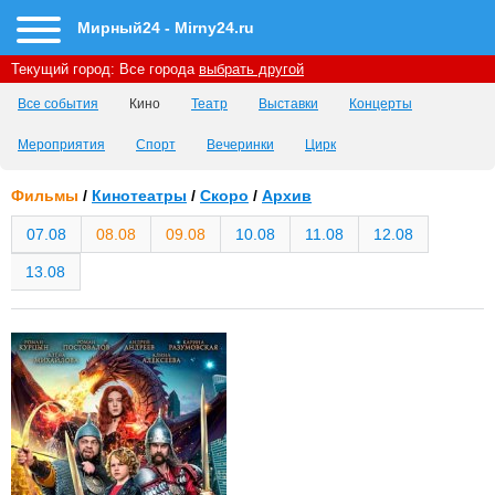
Мирный24 - Mirny24.ru
Текущий город:
Все города
выбрать другой
Все события
Кино
Театр
Выставки
Концерты
Мероприятия
Спорт
Вечеринки
Цирк
Фильмы
/
Кинотеатры
/
Скоро
/
Архив
07.08
08.08
09.08
10.08
11.08
12.08
13.08