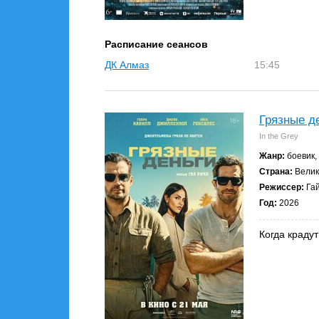
Расписание сеансов
ДК Алмаз
15:45
Грязные д
In the Grey
Жанр:
боевик,
Страна:
Велик
Режиссер:
Гай
Год:
2026
Когда крадут