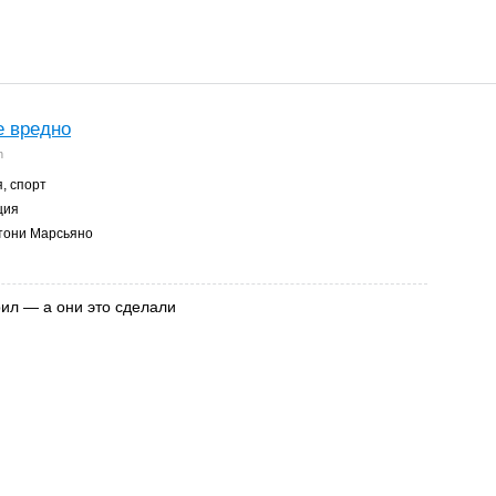
е вредно
n
, спорт
ция
они Марсьяно
рил — а они это сделали