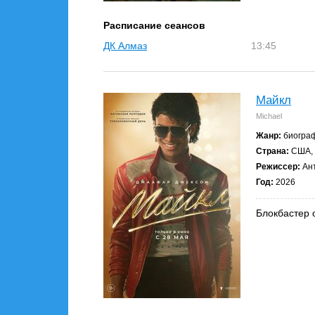
Расписание сеансов
ДК Алмаз
13:45
Майкл
Michael
Жанр:
биограф
Страна:
США, 
Режиссер:
Ант
Год:
2026
Блокбастер 