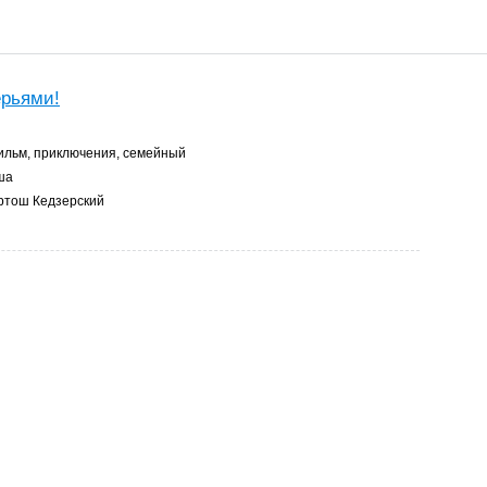
рьями!
льм, приключения, семейный
ша
тош Кедзерский