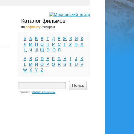
Каталог фильмов
по
алфавиту
/
жанрам
#
А
Б
В
Г
Д
Е
Ж
З
И
К
Л
М
Н
О
П
Р
С
Т
У
Ф
Х
Ц
Ч
Ш
Щ
Э
Ю
Я
A
B
C
D
E
F
G
H
I
J
K
L
M
N
O
P
Q
R
S
T
U
V
W
X
Y
Z
пример:
Запах женщины