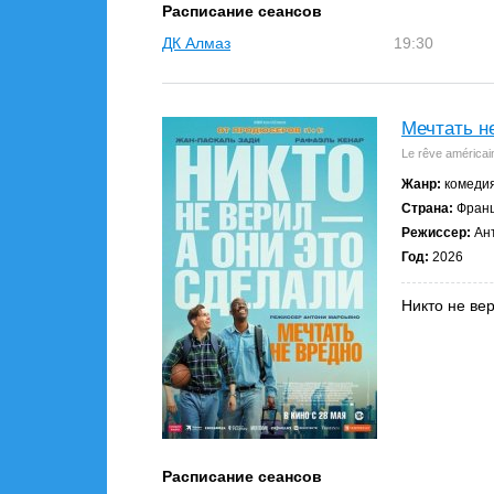
Расписание сеансов
ДК Алмаз
19:30
Мечтать н
Le rêve américai
Жанр:
комедия
Страна:
Фран
Режиссер:
Ант
Год:
2026
Никто не ве
Расписание сеансов