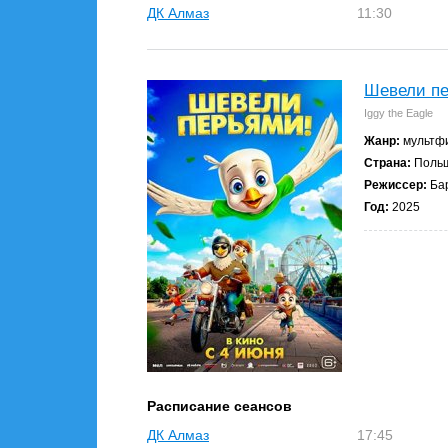
ДК Алмаз
11:30
Шевели пе
Iggy the Eagle
Жанр:
мультфи
Страна:
Поль
Режиссер:
Бар
Год:
2025
Расписание сеансов
ДК Алмаз
17:45