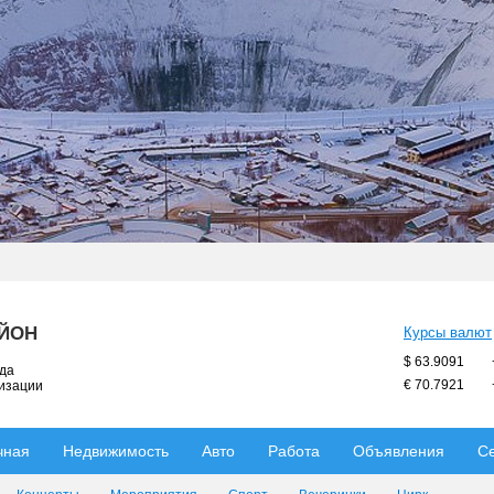
АЙОН
Курсы валют
$ 63.9091
ода
€ 70.7921
низации
чная
Недвижимость
Авто
Работа
Объявления
С