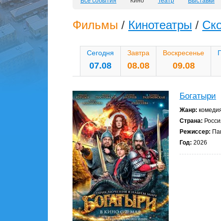
Все события
Кино
Театр
Выставки
Фильмы
/
Кинотеатры
/
Ск
Сегодня
Завтра
Воскресенье
07.08
08.08
09.08
Богатыри
Жанр:
комедия
Страна:
Росси
Режиссер:
Па
Год:
2026