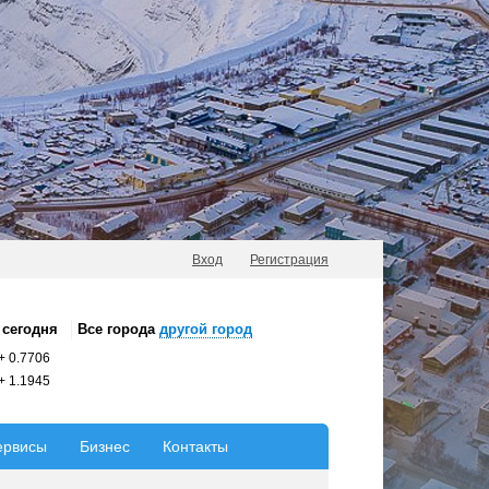
Вход
Регистрация
сегодня
Все города
другой город
+
0.7706
+
1.1945
ервисы
Бизнес
Контакты