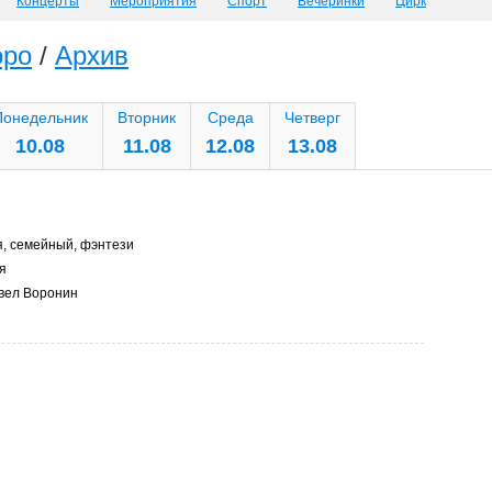
Концерты
Мероприятия
Спорт
Вечеринки
Цирк
оро
/
Архив
Понедельник
Вторник
Среда
Четверг
10.08
11.08
12.08
13.08
, семейный, фэнтези
я
вел Воронин