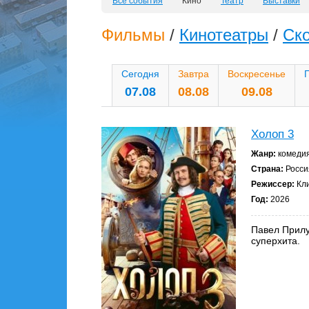
Все события
Кино
Театр
Выставки
Фильмы
/
Кинотеатры
/
Ск
Сегодня
Завтра
Воскресенье
07.08
08.08
09.08
Холоп 3
Жанр:
комедия
Страна:
Росси
Режиссер:
Кл
Год:
2026
Павел Прилу
суперхита.