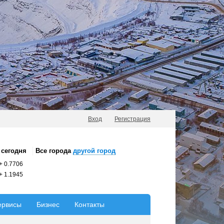
Вход
Регистрация
сегодня
Все города
другой город
+
0.7706
+
1.1945
ервисы
Бизнес
Контакты