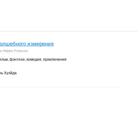
волшебного измерения
e Hidden Protector
льм, фэнтези, комедия, приключения
ь Хуэйда