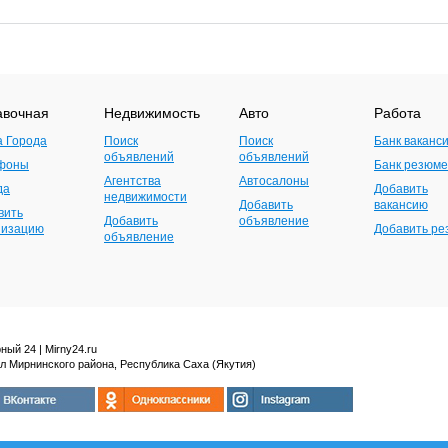
авочная
Недвижимость
Авто
Работа
а Города
Поиск
Поиск
Банк ваканс
объявлений
объявлений
фоны
Банк резюме
Агентства
Автосалоны
да
Добавить
недвижимости
Добавить
вакансию
вить
Добавить
объявление
низацию
Добавить р
объявление
ный 24 | Mirny24.ru
л Мирнинского района, Республика Саха (Якутия)