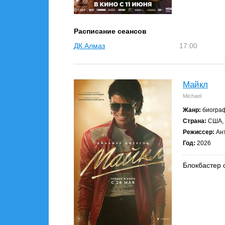
Расписание сеансов
ДК Алмаз
17:00
Майкл
Michael
Жанр:
биограф
Страна:
США, 
Режиссер:
Ант
Год:
2026
Блокбастер 