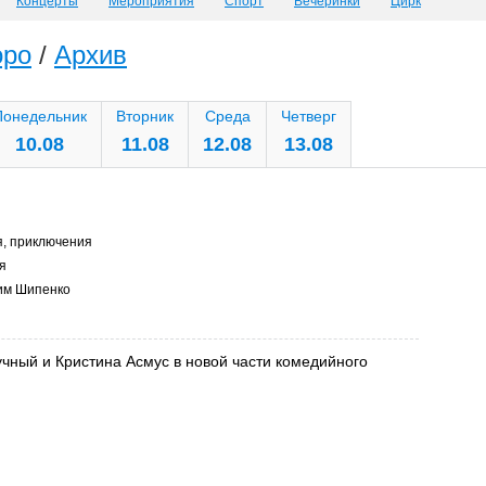
Концерты
Мероприятия
Спорт
Вечеринки
Цирк
оро
/
Архив
Понедельник
Вторник
Среда
Четверг
10.08
11.08
12.08
13.08
, приключения
я
им Шипенко
чный и Кристина Асмус в новой части комедийного