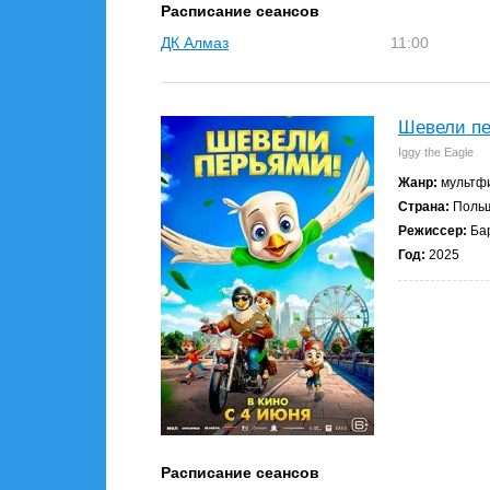
Расписание сеансов
ДК Алмаз
11:00
Шевели пе
Iggy the Eagle
Жанр:
мультфи
Страна:
Поль
Режиссер:
Бар
Год:
2025
Расписание сеансов