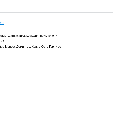
ия
льм, фантастика, комедия, приключения
ния
ра Муньос Домингес, Хулио Сото Гурпиде