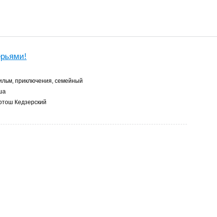
рьями!
льм, приключения, семейный
ша
тош Кедзерский