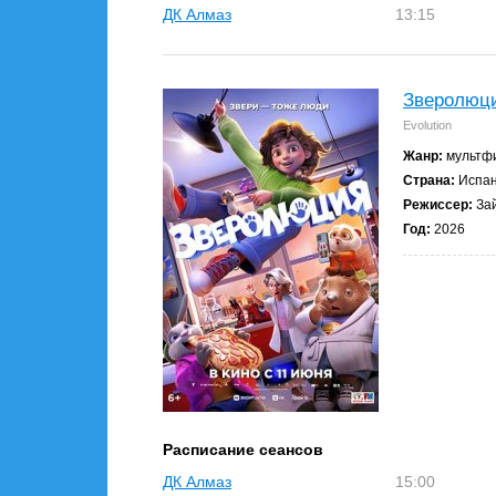
ДК Алмаз
13:15
Зверолюц
Evolution
Жанр:
мультфи
Страна:
Испа
Режиссер:
Зай
Год:
2026
Расписание сеансов
ДК Алмаз
15:00