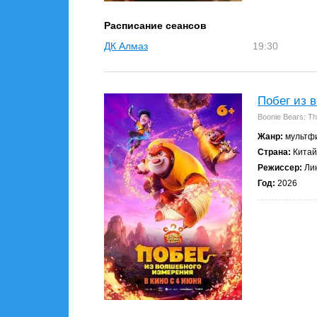
Расписание сеансов
ДК Алмаз
19:30
Побег из 
Boonie Bears: Th
Жанр:
мультфи
Страна:
Китай
Режиссер:
Лин
Год:
2026