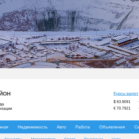
АЙОН
Курсы валют
$ 63.9091
ода
€ 70.7921
низации
чная
Недвижимость
Авто
Работа
Объявления
С