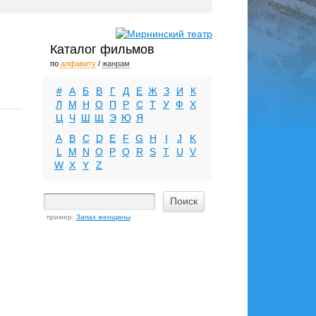
Каталог фильмов
по
алфавиту
/
жанрам
#
А
Б
В
Г
Д
Е
Ж
З
И
К
Л
М
Н
О
П
Р
С
Т
У
Ф
Х
Ц
Ч
Ш
Щ
Э
Ю
Я
A
B
C
D
E
F
G
H
I
J
K
L
M
N
O
P
Q
R
S
T
U
V
W
X
Y
Z
пример:
Запах женщины