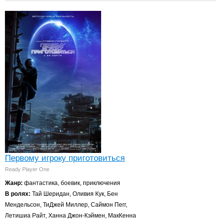
Первому игроку приготовиться
Ready Player One
Жанр:
фантастика, боевик, приключения
В ролях:
Тай Шеридан, Оливия Кук, Бен
Мендельсон, ТиДжей Миллер, Саймон Пегг,
Летишиа Райт, Ханна Джон-Кэймен, МакКенна