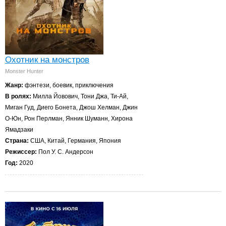
Охотник на монстров
Monster Hunter
Жанр:
фэнтези, боевик, приключения
В ролях:
Милла Йовович, Тони Джа, Ти-Ай,
Миган Гуд, Диего Бонета, Джош Хелман, Джин
О-Юн, Рон Перлман, Янник Шуманн, Хирона
Ямадзаки
Страна:
США, Китай, Германия, Япония
Режиссер:
Пол У. С. Андерсон
Год:
2020