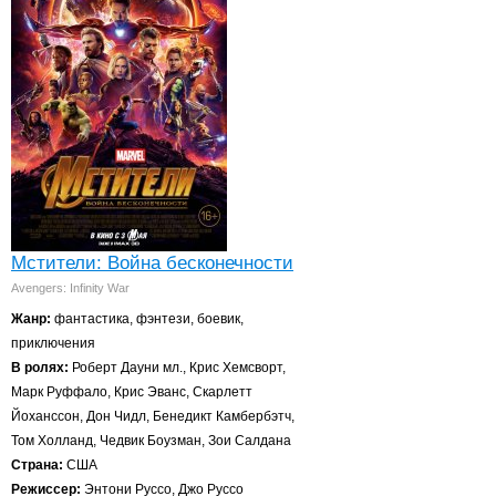
Мстители: Война бесконечности
Avengers: Infinity War
Жанр:
фантастика, фэнтези, боевик,
приключения
В ролях:
Роберт Дауни мл., Крис Хемсворт,
Марк Руффало, Крис Эванс, Скарлетт
Йоханссон, Дон Чидл, Бенедикт Камбербэтч,
Том Холланд, Чедвик Боузман, Зои Салдана
Страна:
США
Режиссер:
Энтони Руссо, Джо Руссо