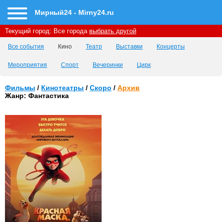
Мирный24 - Mirny24.ru
Текущий город:
Все города
выбрать другой
Все события
Кино
Театр
Выставки
Концерты
Мероприятия
Спорт
Вечеринки
Цирк
Фильмы
/
Кинотеатры
/
Скоро
/
Архив
Жанр: Фантастика