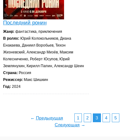
Последний ронин
Жанр:
фантастика, приключения
В ролях:
Юрий Колокольников, Диана
Енакаева, Даниил Воробьев, Тихон
Жизневский, Александр Мизёв, Максим
Колесниченко, Роберт Юсупов, Юрий
Землянухин, Кирилл Папин, Александр Шеин
Страна:
Россия
Режиссер:
Макс Шишкин
Год:
2024
←
Предыдущая
1
2
3
4
5
Следующая
→