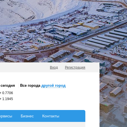
Вход
Регистрация
сегодня
Все города
другой город
+
0.7706
+
1.1945
ервисы
Бизнес
Контакты