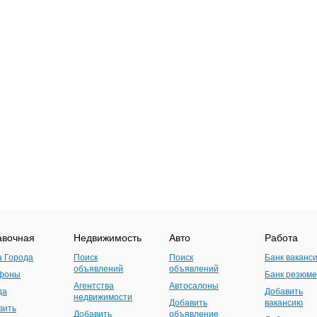
авочная
Недвижимость
Авто
Работа
а Города
Поиск
Поиск
Банк ваканс
объявлений
объявлений
фоны
Банк резюме
Агентства
Автосалоны
да
Добавить
недвижимости
Добавить
вакансию
вить
Добавить
объявление