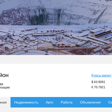
АЙОН
Курсы валют
$ 63.9091
ода
€ 70.7921
низации
чная
Недвижимость
Авто
Работа
Объявления
С