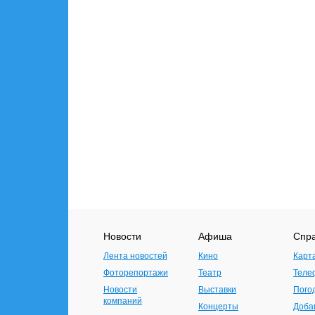
Новости
Афиша
Спр
Лента новостей
Кино
Карт
Фоторепортажи
Театр
Теле
Новости
Выставки
Пого
компаний
Концерты
Доба