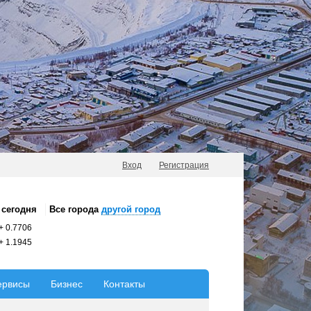
Вход
Регистрация
сегодня
Все города
другой город
+
0.7706
+
1.1945
ервисы
Бизнес
Контакты