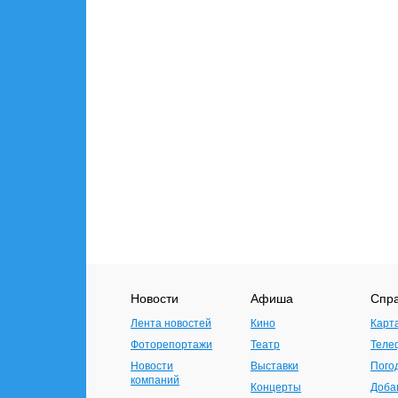
Новости
Афиша
Спр
Лента новостей
Кино
Карт
Фоторепортажи
Театр
Теле
Новости
Выставки
Пого
компаний
Концерты
Доба