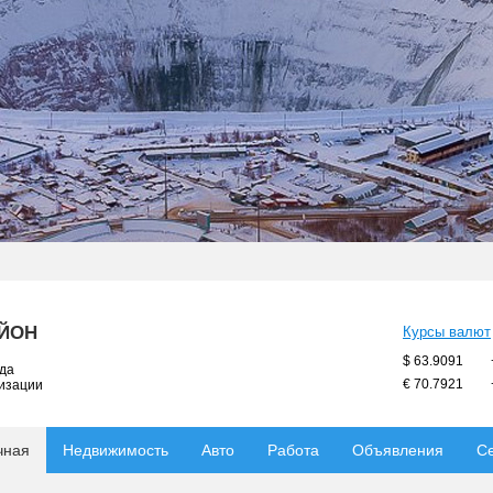
АЙОН
Курсы валют
$ 63.9091
ода
€ 70.7921
низации
чная
Недвижимость
Авто
Работа
Объявления
С