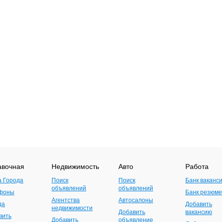
авочная
Недвижимость
Авто
Работа
а Города
Поиск
Поиск
Банк ваканс
объявлений
объявлений
фоны
Банк резюме
Агентства
Автосалоны
да
Добавить
недвижимости
Добавить
вакансию
вить
Добавить
объявление