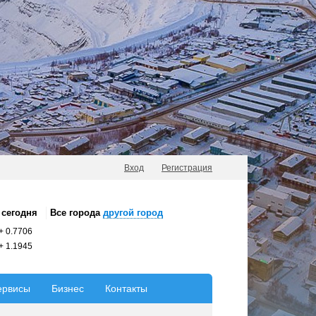
Вход
Регистрация
сегодня
Все города
другой город
+
0.7706
+
1.1945
ервисы
Бизнес
Контакты