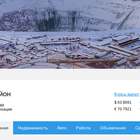
АЙОН
Курсы валют
$ 63.9091
ода
€ 70.7921
низации
чная
Недвижимость
Авто
Работа
Объявления
С