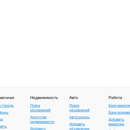
авочная
Недвижимость
Авто
Работа
а Города
Поиск
Поиск
Банк ваканс
объявлений
объявлений
фоны
Банк резюме
Агентства
Автосалоны
да
Добавить
недвижимости
Добавить
вакансию
вить
Добавить
объявление