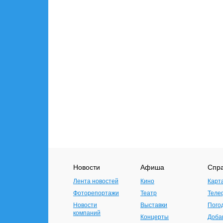
Новости
Афиша
Спр
Лента новостей
Кино
Карт
Фоторепортажи
Театр
Теле
Новости
Выставки
Пого
компаний
Концерты
Доба