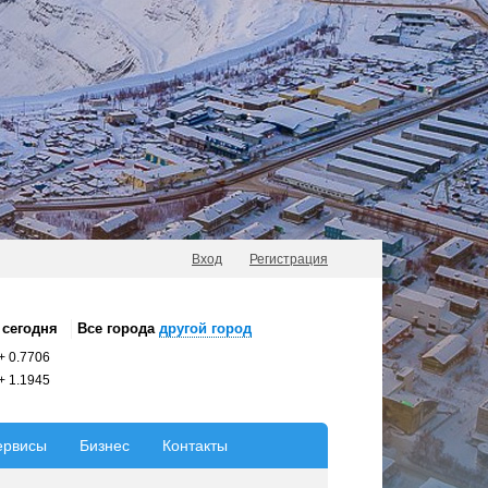
Вход
Регистрация
сегодня
Все города
другой город
+
0.7706
+
1.1945
ервисы
Бизнес
Контакты