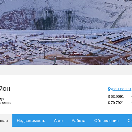
АЙОН
Курсы валют
$ 63.9091
ода
€ 70.7921
низации
чная
Недвижимость
Авто
Работа
Объявления
С