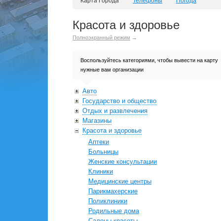
Карта Города
Телефоны
Погода
Красота и здоровье
Полноэкранный режим
→
Воспользуйтесь категориями, чтобы вывести на карту
нужные вам организации
Авто
Государство и общество
Отдых и развлечения
Магазины
Красота и здоровье
Аптеки
Больницы
Женские консультации
Клиники
Медицинские центры
Парикмахерские
Поликлиники
Родильные дома
Салоны красоты