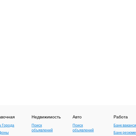
авочная
Недвижимость
Авто
Работа
а Города
Поиск
Поиск
Банк ваканс
объявлений
объявлений
фоны
Банк резюме